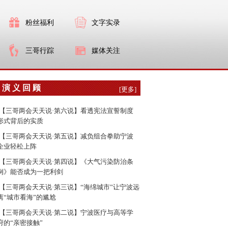
粉丝福利
文字实录
三哥行踪
媒体关注
演 义 回 顾
[更多]
【三哥两会天天说·第六说】看透宪法宣誓制度
形式背后的实质
【三哥两会天天说·第五说】减负组合拳助宁波
企业轻松上阵
【三哥两会天天说·第四说】《大气污染防治条
例》能否成为一把利剑
【三哥两会天天说·第三说】“海绵城市”让宁波远
离“城市看海”的尴尬
【三哥两会天天说·第二说】宁波医疗与高等学
府的“亲密接触”