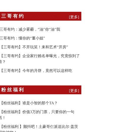
三 哥 有 约
[更多]
三哥有约：减少雾霾，“油”你“油”我
三哥有约：懂你的“董小姐”
【三哥有约】不开玩笑！来和艺术“开房”
【三哥有约】企业家行贿名单曝光，究竟惊到了
谁？
【三哥有约】今年的月饼，竟然可以这样吃
粉 丝 福 利
[更多]
【粉丝福利】谁是小智的那个TA？
【粉丝福利】价值3万的门票，只要你的一句
话！
【粉丝福利 】颤抖吧！土豪哥仨派送比尔·盖茨