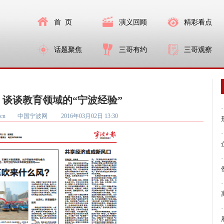
首 页
演义回顾
精彩看点
话题聚焦
三哥有约
三哥观察
谈谈教育领域的“宁波经验”
·
nb.com.cn 中国宁波网
2016年03月02日 13:30
·
·
·
·