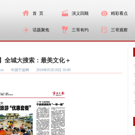
首 页
演义回顾
精彩看点
话题聚焦
三哥有约
三哥观察
】全城大搜索：最美文化＋
·
nb.com.cn 中国宁波网
2016年05月18日 10:09
·
·
·
·
·