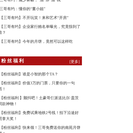
三哥有约：懂你的“董小姐”
【三哥有约】不开玩笑！来和艺术“开房”
【三哥有约】企业家行贿名单曝光，究竟惊到了
谁？
【三哥有约】今年的月饼，竟然可以这样吃
粉 丝 福 利
[更多]
【粉丝福利】谁是小智的那个TA？
【粉丝福利】价值3万的门票，只要你的一句
话！
【粉丝福利 】颤抖吧！土豪哥仨派送比尔·盖茨
同款神物！
【粉丝福利】免费试乘地铁2号线！拍下沿途好
照拿大奖！
【粉丝福利】快来领！三哥免费送你的南苑月饼