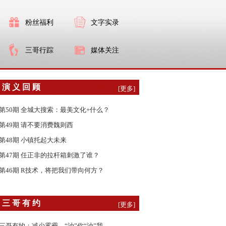
粉丝福利
文字实录
三哥行踪
媒体关注
演 义 回 顾
[更多]
第50期 全城大搜索：最美文化+什么？
第49期 请不要消费魏则西
第48期 小镇托起大未来
第47期 任正非的拉杆箱刺激了谁？
第46期 R技术，将把我们带向何方？
三 哥 有 约
[更多]
三哥有约：减少雾霾，“油”你“油”我