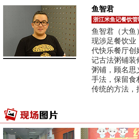
鱼智君
浙江米鱼记餐饮管
鱼智君（大鱼
现涉足餐饮业
代快乐餐厅创
记古法粥铺装
粥铺，顾名思
手法，保留食
传统的方法，