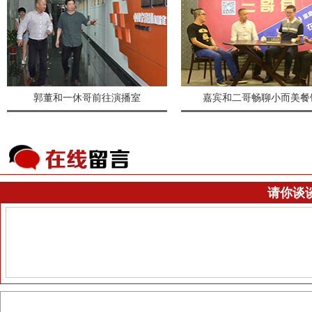
郭董和一休哥前往演播室
嘉宾和二哥畅聊小而美餐
请你谈