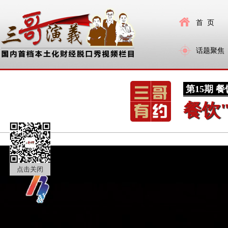
首 页
话题聚焦
第15期
餐
餐饮
点击关闭